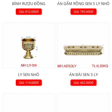
BÌNH RƯỢU ĐỒNG
ÁN GẤM RỒNG SEN 5 LY NHỎ
Giá: 612.000
đ
Giá: 765.600
đ
LY SEN NHỎ
ÁN ĐÀI SEN 3 LY
Giá: 114.000
đ
Giá: 462.000
đ