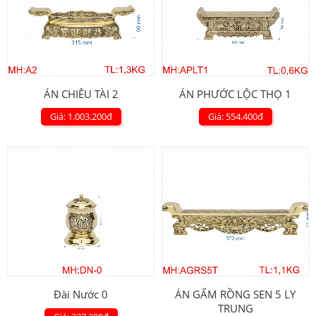
ÁN CHIÊU TÀI 2
ÁN PHƯỚC LỘC THỌ 1
Giá: 1.003.200
đ
Giá: 554.400
đ
Đài Nước 0
ÁN GẤM RỒNG SEN 5 LY
TRUNG