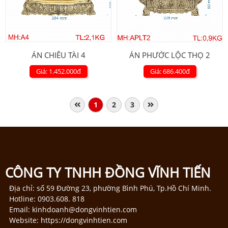
ÁN CHIÊU TÀI 4
ÁN PHƯỚC LỘC THỌ 2
Giá: 1.452.000
đ
Giá: 686.400
đ
1
2
3
CÔNG TY TNHH ĐỒNG VĨNH TIẾN
Địa chỉ: số 59 Đường 23, phường Bình Phú, Tp.Hồ Chí Minh.
Hotline: 0903.608. 818
Email: kinhdoanh@dongvinhtien.com
Website: https://dongvinhtien.com