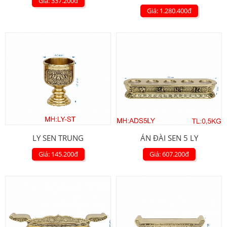
Giá: 337.200
đ
Giá: 1.280.400
đ
LY SEN TRUNG
ÁN ĐÀI SEN 5 LY
Giá: 145.200
đ
Giá: 607.200
đ