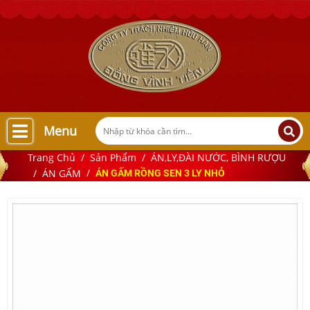
Menu
Trang Chủ
Sản Phẩm
ÁN,LY,ĐÀI NƯỚC, BÌNH RƯỢU
ÁN GẤM
ÁN GẤM RỒNG SEN 3 LY NHỎ