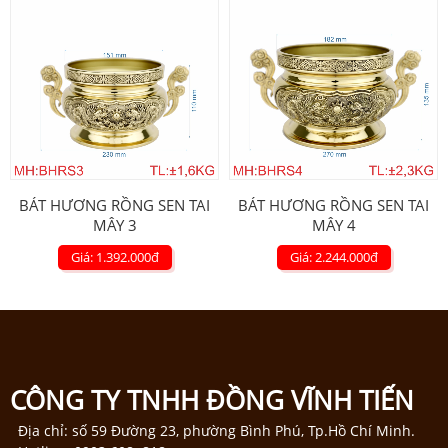
BÁT HƯƠNG RỒNG SEN TAI
BÁT HƯƠNG RỒNG SEN TAI
MÂY 3
MÂY 4
Giá: 1.392.000
đ
Giá: 2.244.000
đ
CÔNG TY TNHH ĐỒNG VĨNH TIẾN
Địa chỉ: số 59 Đường 23, phường Bình Phú, Tp.Hồ Chí Minh.