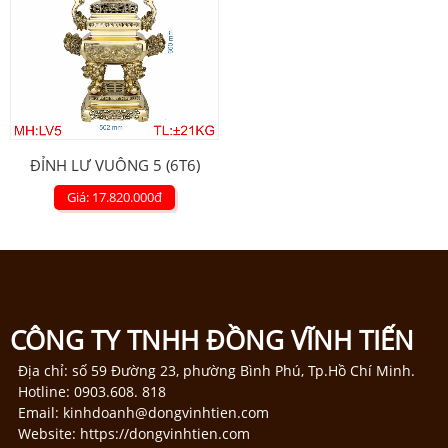
ĐỈNH LƯ VUÔNG 5 (6T6)
Giá: 17.820.000
đ
CÔNG TY TNHH ĐỒNG VĨNH TIẾN
Địa chỉ: số 59 Đường 23, phường Bình Phú, Tp.Hồ Chí Minh.
Hotline: 0903.608. 818
Email: kinhdoanh@dongvinhtien.com
Website: https://dongvinhtien.com