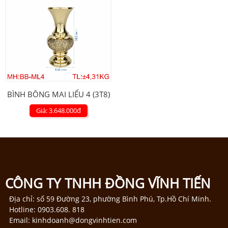
BÌNH BÔNG MAI LIỂU 4 (3T8)
Giá: 3.648.000
đ
CÔNG TY TNHH ĐỒNG VĨNH TIẾN
Địa chỉ: số 59 Đường 23, phường Bình Phú, Tp.Hồ Chí Minh.
Hotline: 0903.608. 818
Email: kinhdoanh@dongvinhtien.com